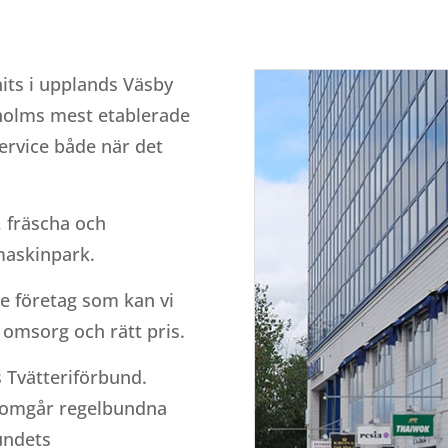
its i upplands Väsby
kholms mest etablerade
service både när det
, fräscha och
maskinpark.
de företag som kan vi
 omsorg och rätt pris.
 Tvätteriförbund.
nomgår regelbundna
undets