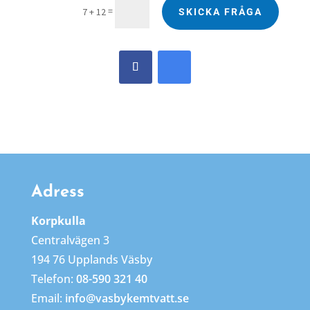
=
7 + 12
SKICKA FRÅGA
Adress
Korpkulla
Centralvägen 3
194 76 Upplands Väsby
Telefon:
08-590 321 40
Email:
info@vasbykemtvatt.se